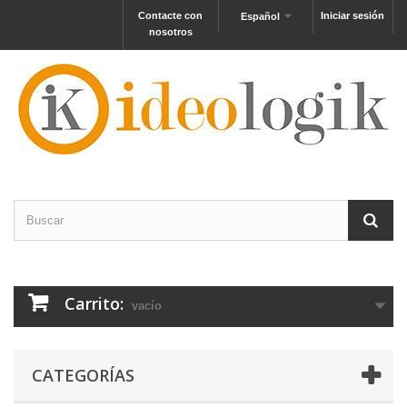
Contacte con
Iniciar sesión
Español
nosotros
Carrito:
vacío
CATEGORÍAS