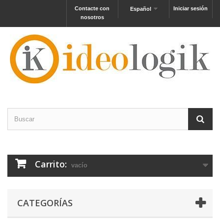
Contacte con
Iniciar sesión
Español
nosotros
Carrito:
vacío
CATEGORÍAS