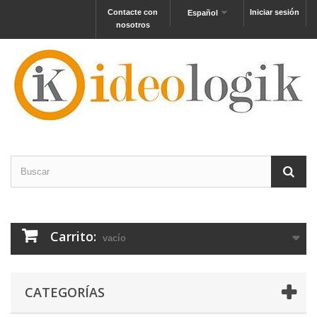
Contacte con
Iniciar sesión
Español
nosotros
Carrito:
vacío
CATEGORÍAS