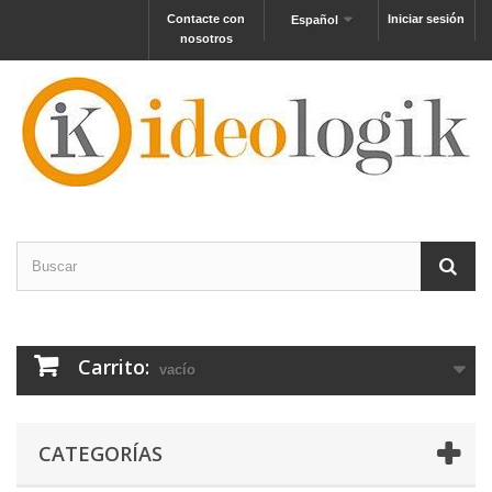
Contacte con
Iniciar sesión
Español
nosotros
Carrito:
vacío
CATEGORÍAS